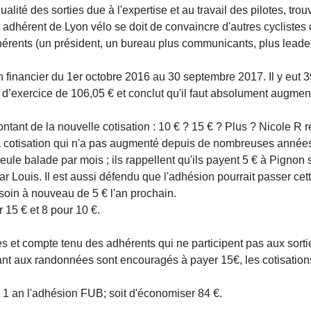
ualité des sorties due à l'expertise et au travail des pilotes, 
 adhérent de Lyon vélo se doit de convaincre d'autres cyclistes d
dhérents (un président, un bureau plus communicants, plus leader
lan financier du 1er octobre 2016 au 30 septembre 2017. Il y eut 
n d’exercice de 106,05 € et conclut qu'il faut absolument augment
ntant de la nouvelle cotisation : 10 € ? 15 € ? Plus ? Nicole R r
a cotisation qui n'a pas augmenté depuis de nombreuses année
e seule balade par mois ; ils rappellent qu'ils payent 5 € à Pignon
ar Louis. Il est aussi défendu que l'adhésion pourrait passer ce
soin à nouveau de 5 € l'an prochain.
 15 € et 8 pour 10 €.
 et compte tenu des adhérents qui ne participent pas aux sorti
ipant aux randonnées sont encouragés à payer 15€, les cotisatio
t 1 an l'adhésion FUB; soit d'économiser 84 €.