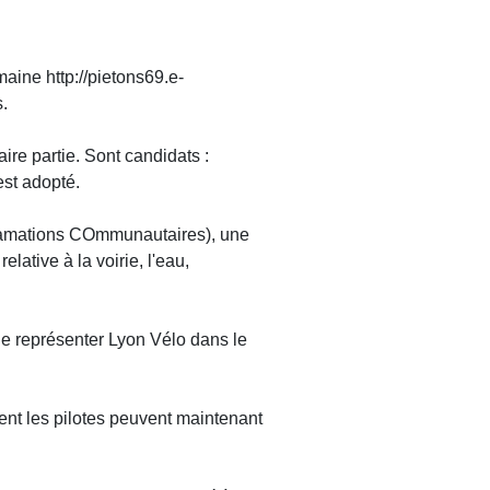
maine http://pietons69.e-
.
ire partie. Sont candidats :
est adopté.
Eclamations COmmunautaires), une
ative à la voirie, l'eau,
e représenter Lyon Vélo dans le
ment les pilotes peuvent maintenant