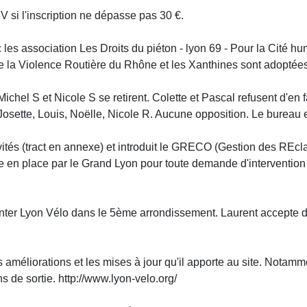
3V si l'inscription ne dépasse pas 30 €.
les association Les Droits du piéton - lyon 69 - Pour la Cité hu
re la Violence Routière du Rhône et les Xanthines sont adoptées
hel S et Nicole S se retirent. Colette et Pascal refusent d'en fa
osette, Louis, Noëlle, Nicole R. Aucune opposition. Le bureau 
tivités (tract en annexe) et introduit le GRECO (Gestion des R
 en place par le Grand Lyon pour toute demande d'intervention rel
nter Lyon Vélo dans le 5ème arrondissement. Laurent accepte d
s améliorations et les mises à jour qu'il apporte au site. Notam
ns de sortie. http://www.lyon-velo.org/