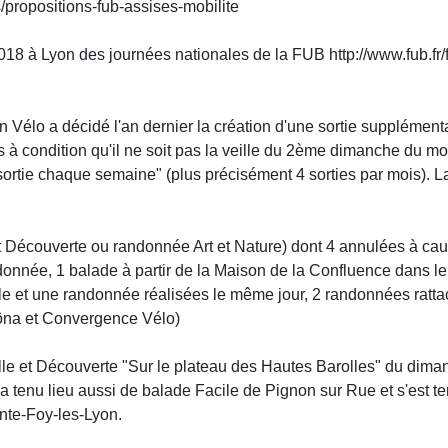
es/propositions-fub-assises-mobilite
018 à Lyon des journées nationales de la FUB http://www.fub.fr/f
Vélo a décidé l'an dernier la création d'une sortie supplémenta
à condition qu'il ne soit pas la veille du 2ème dimanche du mo
ortie chaque semaine" (plus précisément 4 sorties par mois). La 
et Découverte ou randonnée Art et Nature) dont 4 annulées à cau
onnée, 1 balade à partir de la Maison de la Confluence dans le 
ble et une randonnée réalisées le même jour, 2 randonnées ratt
ôna et Convergence Vélo)
lle et Découverte "Sur le plateau des Hautes Barolles" du dim
le a tenu lieu aussi de balade Facile de Pignon sur Rue et s'est 
nte-Foy-les-Lyon.